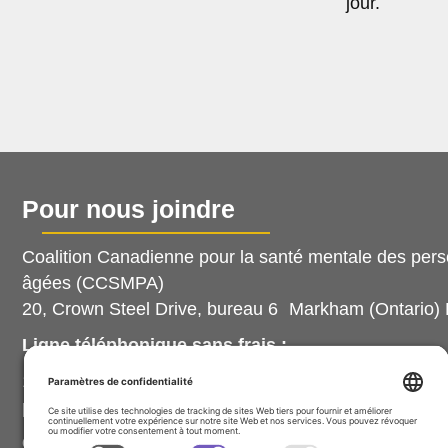
jour.
Pour nous joindre
Coalition Canadienne pour la santé mentale des per
âgées (CCSMPA)
20, Crown Steel Drive, bureau 6 Markham (Ontario)
Ligne téléphonique sans frais :
1-888-214-7080, poste 102 (prière d’utiliser le numér
poste, sinon nous ne recevrons pas votre message).
Courriel :
info@ccsmh.ca