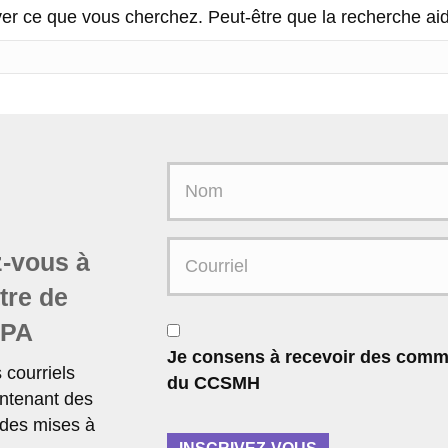
er ce que vous cherchez. Peut-être que la recherche ai
N
o
m
C
-vous à
o
ttre de
u
r
C
MPA
r
o
Je consens à recevoir des comm
i
n
courriels
du CCSMH
e
s
ntenant des
l
e
 des mises à
*
n