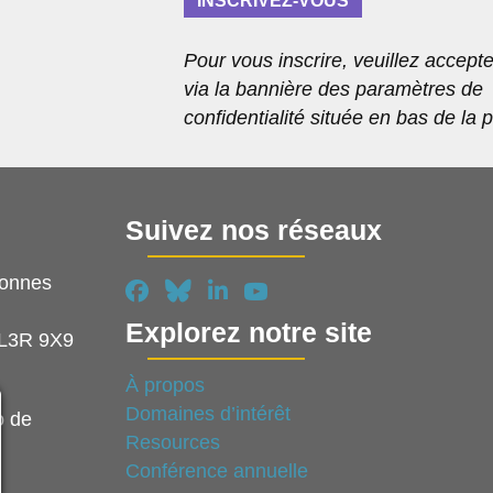
INSCRIVEZ-VOUS
t
Pour vous inscrire, veuillez accepte
via la bannière des paramètres de
confidentialité située en bas de la 
Suivez nos réseaux
sonnes
Explorez notre site
 L3R 9X9
À propos
Domaines d’intérêt
o de
Resources
Conférence annuelle