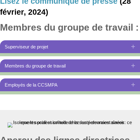
Lisez le communiqué de presse
(28
février, 2024)
Membres du groupe de travail :
Superviseur de projet
D
Membres du groupe de travail
D
Employés de la CCSMPA
D