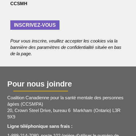
l
CCSMH
s
*
e
n
t
INSCRIVEZ-VOUS
Pour vous inscrire, veuillez accepter les cookies via la
bannière des paramètres de confidentialité située en bas
de la page.
Pour nous joindre
Coalition Canadienne pour la santé mentale des personnes
âgées (CCSMPA)
20, Crown Steel Drive, bureau 6 Markham (Ontario) L3R
9X9
Ligne téléphonique sans frais :
1-888-214-7080, poste 102 (prière d’utiliser le numéro de