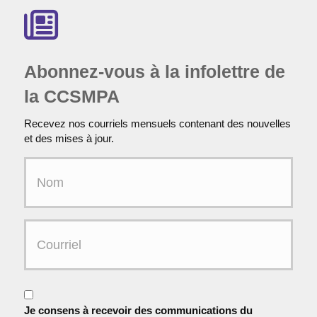
Abonnez-vous à la infolettre de
la CCSMPA
Recevez nos courriels mensuels contenant des nouvelles
et des mises à jour.
N
o
m
C
o
u
r
r
C
i
o
e
Je consens à recevoir des communications du
n