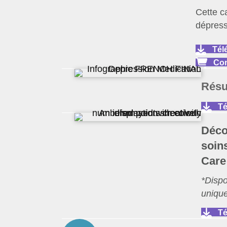
Cette c
dépress
Tél
Com
Résu
Té
Déco
soin
Care
*Dispo
uniqu
Té