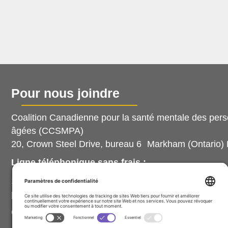
Pour nous joindre
Coalition Canadienne pour la santé mentale des per
âgées (CCSMPA)
20, Crown Steel Drive, bureau 6 Markham (Ontario)
Ligne téléphonique sans frais :
1-888-214-7080, poste 102 (prière d’utiliser le numér
poste, sinon nous ne recevrons pas votre message).
Courriel :
info@ccsmh.ca