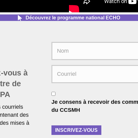
Découvrez le programme national ECHO
N
o
m
C
-vous à
o
ttre de
u
r
C
MPA
r
o
Je consens à recevoir des comm
i
n
courriels
du CCSMH
e
s
ntenant des
l
e
 des mises à
*
n
INSCRIVEZ-VOUS
t