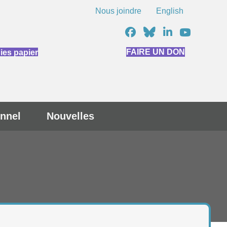
Nous joindre
English
FAIRE UN DON
es papier
nnel
Nouvelles