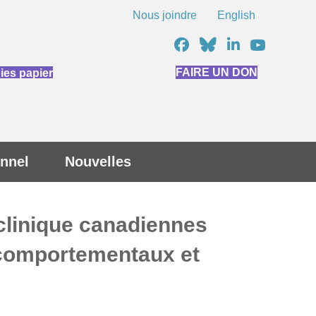
Nous joindre
English
FAIRE UN DON
es papier
nnel
Nouvelles
 clinique canadiennes
s comportementaux et