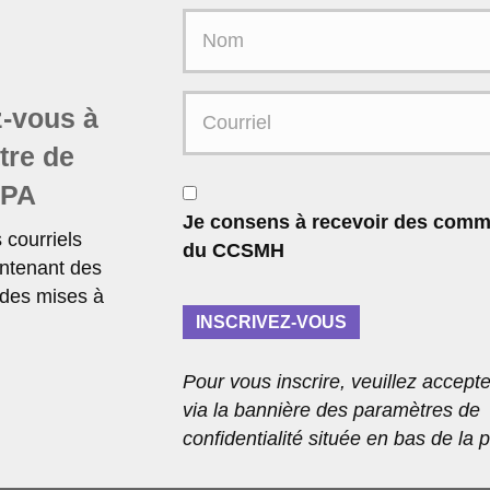
N
o
m
C
-vous à
o
ttre de
u
r
C
MPA
r
o
Je consens à recevoir des comm
i
n
courriels
du CCSMH
e
s
ntenant des
l
e
 des mises à
*
n
INSCRIVEZ-VOUS
t
Pour vous inscrire, veuillez accepte
via la bannière des paramètres de
confidentialité située en bas de la 