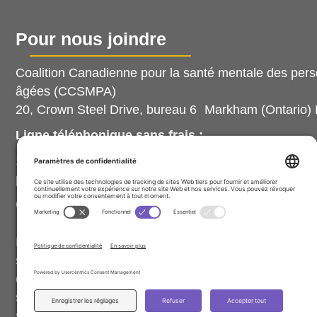
Pour nous joindre
Coalition Canadienne pour la santé mentale des per
âgées (CCSMPA)
20, Crown Steel Drive, bureau 6 Markham (Ontario)
Ligne téléphonique sans frais :
1-888-214-7080, poste 102 (prière d’utiliser le numér
poste, sinon nous ne recevrons pas votre message).
Courriel :
info@ccsmh.ca
En cas d’urgence, appelez le 9-1-1 ou rendez-vous à
service d’urgence local. Si vous êtes en état de détr
composez le 9-8-8 (ligne d’aide en cas de crise), un
sans frais partout au Canada. La CCSMPA n’offre pa
services de psychothérapie.